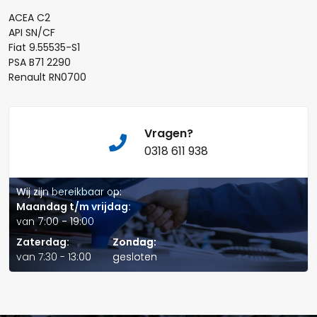
ACEA C2
API SN/CF
Fiat 9.55535-S1
Naam*
PSA B71 2290
Renault RN0700
Telefoonnummer:
Vragen?
0318 611 938
Wij zijn bereikbaar op:
E-mail:*
Maandag t/m vrijdag:
van 7:00 - 19:00
Zaterdag:
Zondag:
van 7:30 - 13:00
gesloten
Verstuur offerte