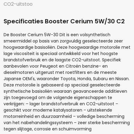
CO2-uitstoo
Specificaties Booster Cerium 5W/30 C2
De Booster Cerium 5W-30 Dit is een volsynthetisch
smeermiddel op basis van zorgvuldig geselecteerde zeer
hoogwaardige basisoliën. Deze hoogwaardige motorolie met
lage viscositeit is speciaal ontwikkeld voor het hoogste
Hoeveel liter*:
brandstofverbruik en de laagste CO2-uitstoot. Specifiek
aanbevolen voor Peugeot en Citroën benzine- en
dieselmotoren uitgerust met roetfilters en de meeste
Japanse OEM's, waaronder Toyota, Honda, Subaru en Nissan.
Deze motorolie is gebaseerd op speciaal geselecteerde
Aantal
synthetische basisoliën waaraan geavanceerde additieven
zijn toegevoegd om de volgende eigenschappen te
+
-
verkrijgen: – lager brandstofverbruik en CO2-uitstoot –
geschikt voor moderne katalysatoren – uitstekende
Opmerkingen:
motorreinheid en duurzaamheid – volledige bescherming
van het nabehandelingssysteem – zeer sterke bescherming
tegen slijtage, corrosie en schuimvorming