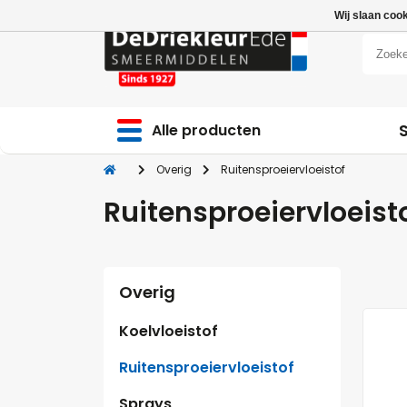
Wij slaan coo
Alle producten
Overig
Ruitensproeiervloeistof
Ruitensproeiervloeist
Overig
Koelvloeistof
Ruitensproeiervloeistof
Sprays