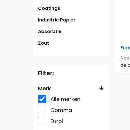
Coatings
Industrie Papier
Absorbtie
Zout
Eur
Nee
de p
Filter:
Merk
Alle merken
Comma
Eurol