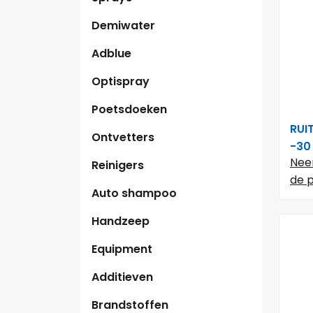
Demiwater
Adblue
Optispray
Poetsdoeken
RUI
Ontvetters
-30
Nee
Reinigers
de p
Auto shampoo
Handzeep
Equipment
Additieven
Brandstoffen