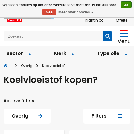
Wij slaan cookies op om onze website te verbeteren. Is dat akkoord?
Ja
Nee
Meer over cookies »
Klantinlog
Offerte
Menu
Sector
Merk
Type olie
Overig
Koelvloeistof
Koelvloeistof kopen?
Actieve filters:
Overig
Filters