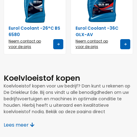
Eurol Coolant -26°C BS
Eurol Coolant -36C
6580
GLX-AV
Neem contact op
Neem contact op
voor de prijs
voor de prijs
Koelvloeistof kopen
Koelvloeistof kopen voor uw bedrijf? Dan kunt u rekenen op
De Driekleur Ede. Bij ons vindt u alle benodigdheden om uw
bedrijfsvoertuigen en machines in optimale conditie te
houden. Hierbij heeft u uiteraard een kwalitatieve
koelvloeistof nodig. Bekijk op deze pagina direct
verschillende producten die wij aanbieden, maak gebruik
van het
Lees meer
klantenportaal
en bestel uw producten direct
online. Onze producten zijn uit voorraad leverbaar en