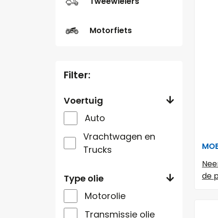
Tweewielers
Motorfiets
Filter:
Voertuig
Auto
Vrachtwagen en
MOB
Trucks
Nee
de p
Type olie
Motorolie
Transmissie olie