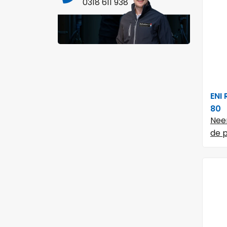
0318 611 938
ENI
80
Nee
de p