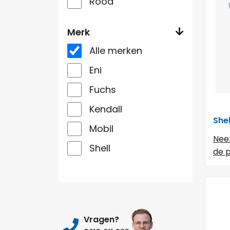
Rood
Merk
Alle merken
Eni
Fuchs
Kendall
She
Mobil
Nee
Shell
de p
Vragen?