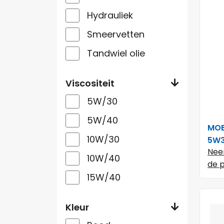
Hydrauliek
Smeervetten
Tandwiel olie
Viscositeit
5W/30
5W/40
MOB
10W/30
5W
Nee
10W/40
de p
15W/40
Kleur