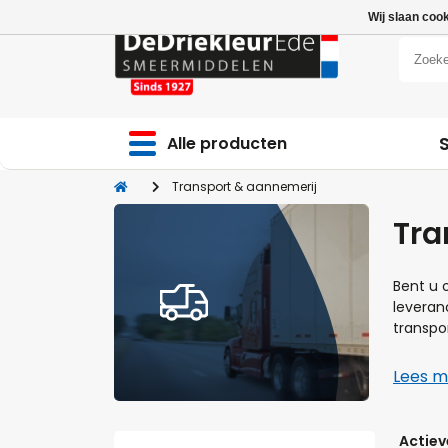
Wij slaan coo
Alle producten
Transport & aannemerij
Tra
Bent u 
leveran
transpo
Lees 
Actieve