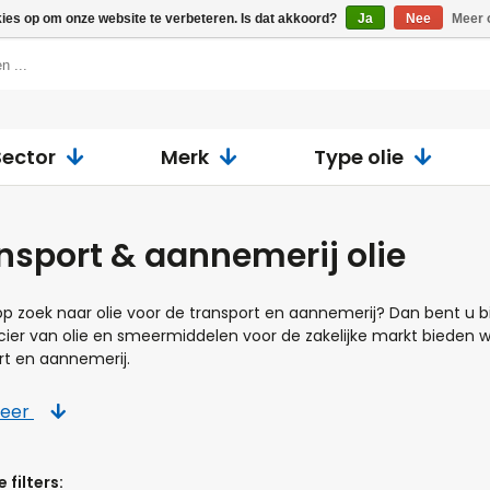
kies op om onze website te verbeteren. Is dat akkoord?
Ja
Nee
Meer 
Sector
Merk
Type olie
nsport & aannemerij olie
op zoek naar olie voor de transport en aannemerij? Dan bent u bij
cier van olie en smeermiddelen voor de zakelijke markt bieden 
rt en aannemerij.
meer
 filters: