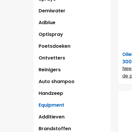
Demiwater
Adblue
Optispray
Poetsdoeken
Oli
Ontvetters
300
Nee
Reinigers
de p
Auto shampoo
Handzeep
Equipment
Additieven
Brandstoffen