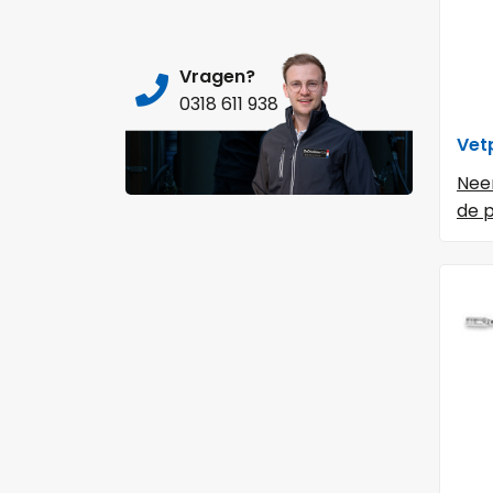
Vragen?
0318 611 938
Vetp
Nee
de p