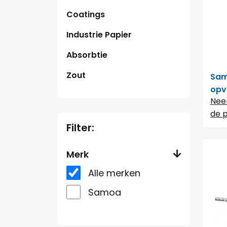
Coatings
Industrie Papier
Absorbtie
Zout
Sam
opv
Nee
de p
Filter:
Merk
Alle merken
Samoa