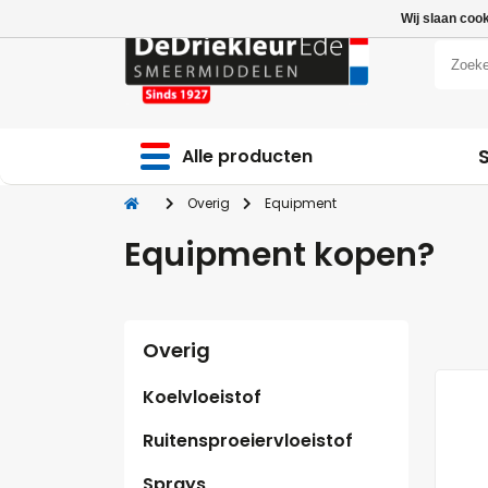
Wij slaan coo
Alle producten
Overig
Equipment
Equipment kopen?
Overig
Koelvloeistof
Ruitensproeiervloeistof
Sprays