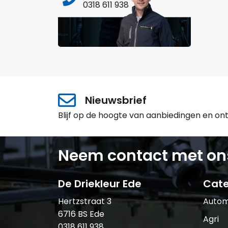
0318 611 938
Nieuwsbrief
Blijf op de hoogte van aanbiedingen en on
Neem contact met on
De Driekleur Ede
Cate
Hertzstraat 3
Autom
6716 BS Ede
Agri
0318 611 938