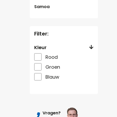
Samoa
Filter:
Kleur
Rood
Groen
Blauw
Vragen?