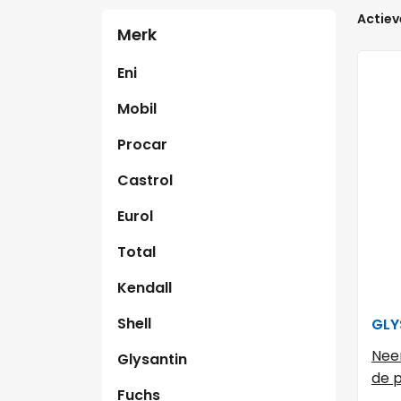
Actieve
Merk
Eni
Mobil
Procar
Castrol
Eurol
Total
Kendall
Shell
GLY
Nee
Glysantin
de p
Fuchs