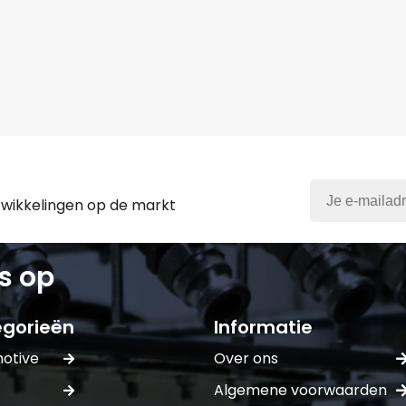
twikkelingen op de markt
s op
gorieën
Informatie
otive
Over ons
Algemene voorwaarden