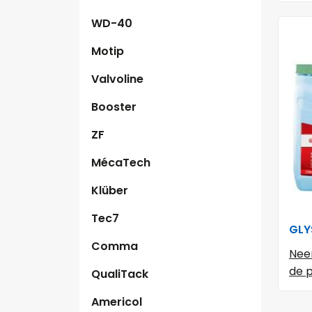
WD-40
Motip
Valvoline
Booster
ZF
MécaTech
Klüber
Tec7
GLY
Comma
Nee
de p
QualiTack
Americol