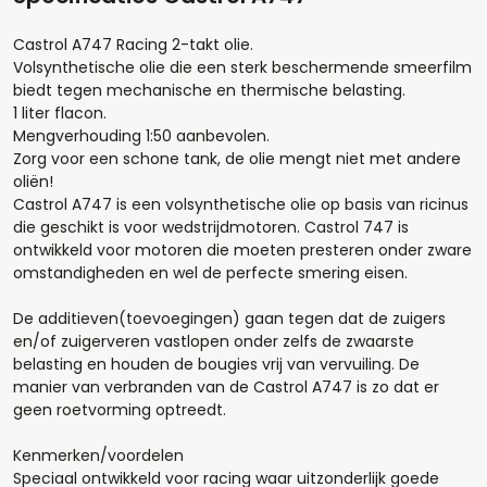
Castrol A747 Racing 2-takt olie.
Volsynthetische olie die een sterk beschermende smeerfilm
biedt tegen mechanische en thermische belasting.
1 liter flacon.
Mengverhouding 1:50 aanbevolen.
Zorg voor een schone tank, de olie mengt niet met andere
oliën!
Castrol A747 is een volsynthetische olie op basis van ricinus
Hoeveel liter*:
die geschikt is voor wedstrijdmotoren. Castrol 747 is
ontwikkeld voor motoren die moeten presteren onder zware
omstandigheden en wel de perfecte smering eisen.
De additieven(toevoegingen) gaan tegen dat de zuigers
Aantal
en/of zuigerveren vastlopen onder zelfs de zwaarste
belasting en houden de bougies vrij van vervuiling. De
+
-
manier van verbranden van de Castrol A747 is zo dat er
geen roetvorming optreedt.
Opmerkingen:
Kenmerken/voordelen
Speciaal ontwikkeld voor racing waar uitzonderlijk goede