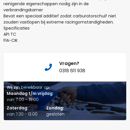
reinigende eigenschappen nodig zijn in de
verbrandingskamer
Bevat een speciaal additief zodat carburatorschuif niet
zouden vastlopen bij extreme racingomstandigheden.
Specificaties
Naam*
API TC
FIA-CIK
Telefoonnummer:
Vragen?
0318 611 938
Wij zijn bereikbaar op:
E-mail:*
Maandag t/m vrijdag:
van 7:00 - 19:00
Zaterdag:
Zondag:
van 7:30 - 13:00
gesloten