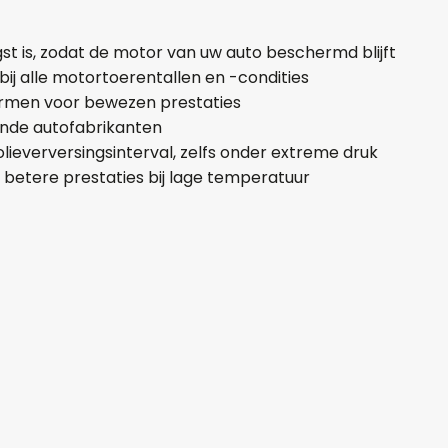
Aantal
gst is, zodat de motor van uw auto beschermd blijft
+
-
j alle motortoerentallen en -condities
ormen voor bewezen prestaties
Opmerkingen:
nde autofabrikanten
ieverversingsinterval, zelfs onder extreme druk
 betere prestaties bij lage temperatuur
Naam*
Telefoonnum
E-mail:*
Verstuur of