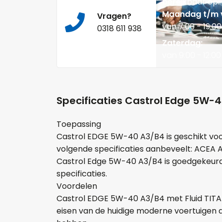
bereikbaar op:
Maandag t/m v
Vragen?
van 7:00 - 19:00
0318 611 938
Zaterdag:
van 9:00 - 12:00
Specificaties Castrol Edge 5W-
Toepassing
Castrol EDGE 5W-40 A3/B4 is geschikt voor
volgende specificaties aanbeveelt: ACEA A
Castrol Edge 5W-40 A3/B4 is goedgekeurd 
specificaties.
Voordelen
Castrol EDGE 5W-40 A3/B4 met Fluid TITAN
eisen van de huidige moderne voertuigen 