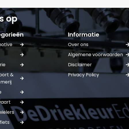
s op
gorieën
Informatie
otive
Over ons
Algemene voorwaarden
rie
Disclaimer
port &
Privacy Policy
merij
e
vaart
ielers
fiets