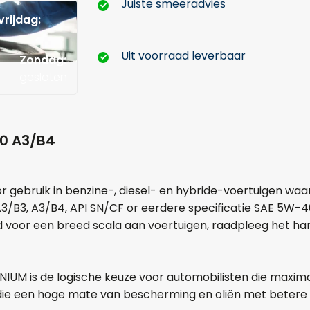
Juiste smeeradvies
rijdag:
Uit voorraad leverbaar
Zondag:
gesloten
40 A3/B4
 gebruik in benzine-, diesel- en hybride-voertuigen waa
3/B3, A3/B4, API SN/CF or eerdere specificatie SAE 5W-4
voor een breed scala aan voertuigen, raadpleeg het han
Hoeveel liter*:
IUM is de logische keuze voor automobilisten die maxim
die een hoge mate van bescherming en oliën met betere 