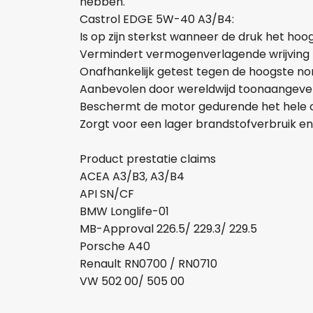
hebben.
Castrol EDGE 5W-40 A3/B4:
Is op zijn sterkst wanneer de druk het hoo
Vermindert vermogenverlagende wrijving bi
Onafhankelijk getest tegen de hoogste n
Aanbevolen door wereldwijd toonaangeve
Beschermt de motor gedurende het hele ol
Zorgt voor een lager brandstofverbruik en
Product prestatie claims
ACEA A3/B3, A3/B4
API SN/CF
BMW Longlife-01
MB-Approval 226.5/ 229.3/ 229.5
Porsche A40
Renault RN0700 / RN0710
VW 502 00/ 505 00