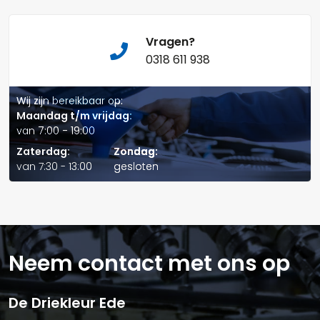
Naam*
Vragen?
0318 611 938
Telefoonnummer:
Wij zijn bereikbaar op:
Maandag t/m vrijdag:
van 7:00 - 19:00
Zaterdag:
Zondag:
E-mail:*
van 7:30 - 13:00
gesloten
Neem contact met ons op
Verstuur offerte
De Driekleur Ede