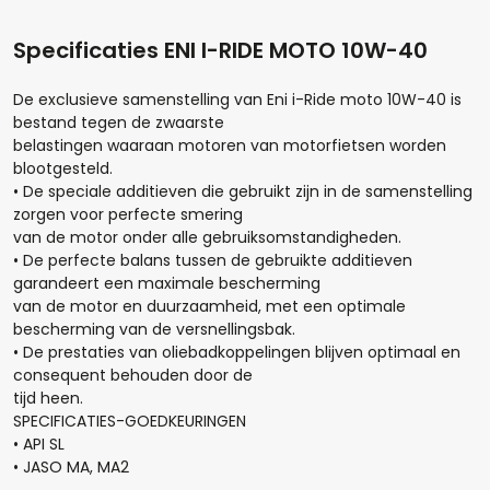
Specificaties ENI I-RIDE MOTO 10W-40
De exclusieve samenstelling van Eni i-Ride moto 10W-40 is
bestand tegen de zwaarste
Hoeveel liter*:
belastingen waaraan motoren van motorfietsen worden
blootgesteld.
• De speciale additieven die gebruikt zijn in de samenstelling
zorgen voor perfecte smering
van de motor onder alle gebruiksomstandigheden.
Aantal
• De perfecte balans tussen de gebruikte additieven
garandeert een maximale bescherming
+
-
van de motor en duurzaamheid, met een optimale
bescherming van de versnellingsbak.
• De prestaties van oliebadkoppelingen blijven optimaal en
Opmerkingen:
consequent behouden door de
tijd heen.
SPECIFICATIES-GOEDKEURINGEN
• API SL
• JASO MA, MA2