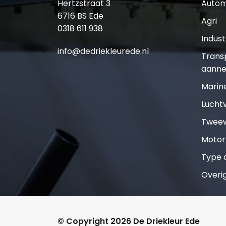
Hertzstraat 3
Autom
6716 BS Ede
Agri
0318 611 938
Indust
info@dedriekleurede.nl
Trans
aanne
Marin
Lucht
Tweew
Motor
Type o
Overi
© Copyright 2026 De Driekleur Ede