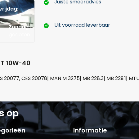
Juiste smeeradvies
rijdag:
Hoeveel liter*:
Uit voorraad leverbaar
Zondag:
gesloten
Aantal
 4T 10W-40
+
-
S 20077, CES 20078| MAN M 3275| MB 228.3| MB 229.1| MTU
Opmerkingen:
s op
Naam*
Telefoonnum
gorieën
Informatie