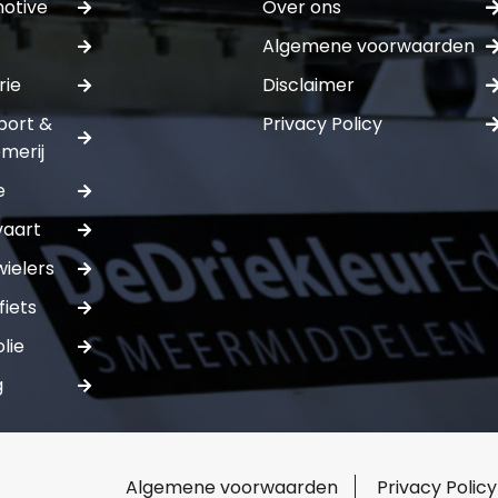
otive
Over ons
Algemene voorwaarden
E-mail:*
rie
Disclaimer
port &
Privacy Policy
Verstuur of
merij
e
vaart
ielers
fiets
lie
g
Algemene voorwaarden
Privacy Policy