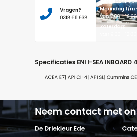
bereikbaar op:
Maandag t/m v
Vragen?
van 7:00 - 19:00
0318 611 938
Zaterdag:
van 9:00 - 12:00
Specificaties ENI I-SEA INBOARD
ACEA E7| API CI-4| API SL| Cummins CE
Neem contact met on
De Driekleur Ede
Cate