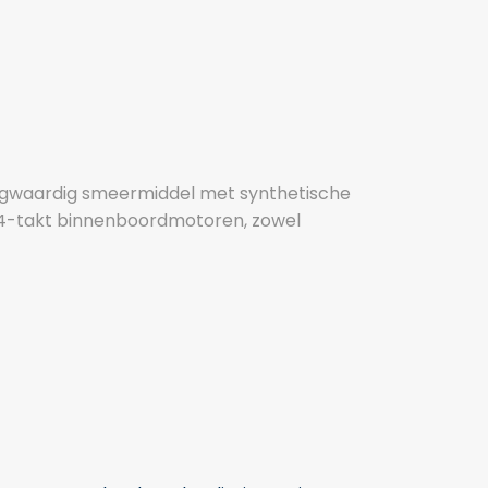
oogwaardig smeermiddel met synthetische
n 4-takt binnenboordmotoren, zowel