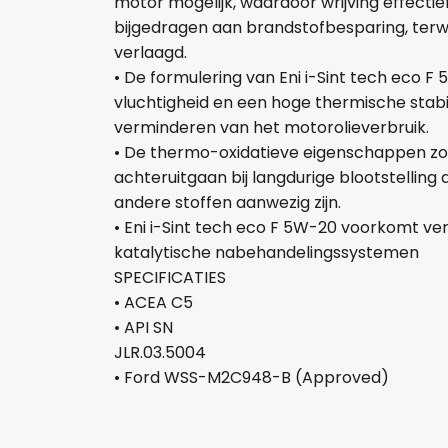
motor mogelijk, waardoor wrijving effectie
bijgedragen aan brandstofbesparing, terwi
verlaagd.
• De formulering van Eni i-Sint tech eco 
vluchtigheid en een hoge thermische stabil
verminderen van het motorolieverbruik.
• De thermo-oxidatieve eigenschappen zor
achteruitgaan bij langdurige blootstellin
andere stoffen aanwezig zijn.
• Eni i-Sint tech eco F 5W-20 voorkomt ve
katalytische nabehandelingssystemen
SPECIFICATIES
• ACEA C5
• API SN
JLR.03.5004
• Ford WSS-M2C948-B (Approved)