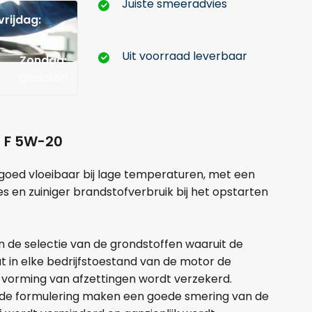
Juiste smeeradvies
rijdag:
Uit voorraad leverbaar
Zondag:
gesloten
O F 5W-20
er goed vloeibaar bij lage temperaturen, met een
s en zuiniger brandstofverbruik bij het opstarten
 de selectie van de grondstoffen waaruit de
Hoeveel liter*:
t in elke bedrijfstoestand van de motor de
 vorming van afzettingen wordt verzekerd.
 de formulering maken een goede smering van de