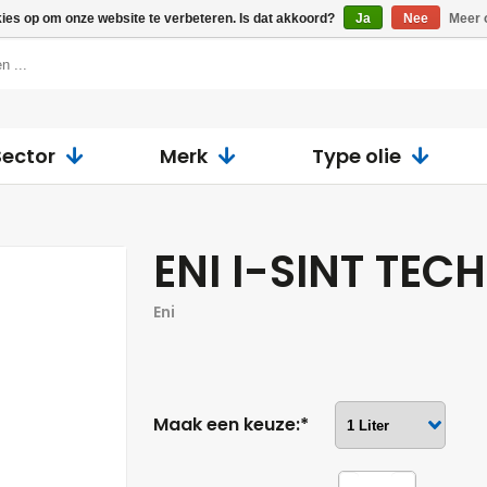
kies op om onze website te verbeteren. Is dat akkoord?
Ja
Nee
Meer 
Sector
Merk
Type olie
ENI I-SINT TEC
Eni
Maak een keuze:*