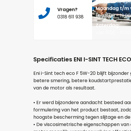
bereikbaar op:
Maandag t/m v
Vragen?
van 7:00 - 19:00
0318 611 938
Zaterdag:
van 9:00 - 12:00
Specificaties ENI I-SINT TECH EC
Eni i-Sint tech eco F 5W-20 blijft bijzond
betere smering, betere koudstartprestatie
van de motor als resultaat.
• Er werd bijzondere aandacht besteed aan
formulering van het product bestaat, zoda
hoogste bescherming tegen slijtage en de
• De viscosimetrische eigenschappen van