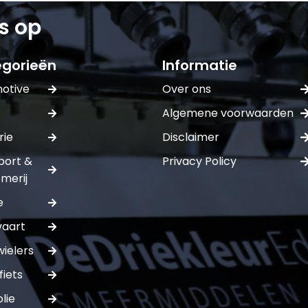
s op
gorieën
Informatie
otive
Over ons
Algemene voorwaarden
rie
Disclaimer
port &
Privacy Policy
merij
e
vaart
ielers
fiets
lie