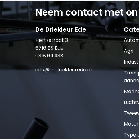
Neem contact met on
De Driekleur Ede
Cate
Hertzstraat 3
Autom
6716 BS Ede
Agri
0318 611 938
Indust
info@dedriekleurede.nl
Trans
aanne
Marin
Lucht
Tweew
Motor
Type o