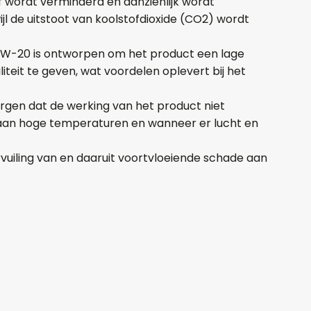
f wordt verminderd en aanzienlijk wordt
Aantal
jl de uitstoot van koolstofdioxide (CO2) wordt
+
-
F 5W-20 is ontworpen om het product een lage
iteit te geven, wat voordelen oplevert bij het
Opmerkingen:
gen dat de werking van het product niet
g aan hoge temperaturen en wanneer er lucht en
rvuiling van en daaruit voortvloeiende schade aan
Naam*
Telefoonnum
E-mail:*
Verstuur of