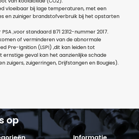
toot van kooldioxide (CO2).
+
-
goed vloeibaar bij lage temperaturen, met een
s en zuiniger brandstofverbruik bij het opstarten
Opmerkingen:
or PSA ,voor standaard B71 2312-nummer 2017.
orkomen of verminderen van de abnormale
Pre-Ignition (LSPI) ,dit kan leiden tot
t ernstige geval kan het aanzienlijke schade
 zuigers, zuigerringen, Drijfstangen en Bougies).
Naam*
Telefoonnum
E-mail:*
Verstuur of
s op
gorieën
Informatie