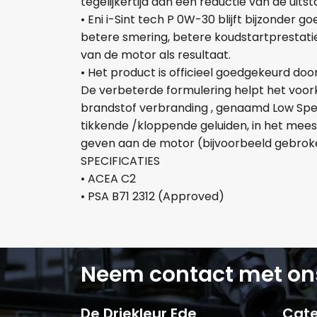
tegelijkertijd aan een reductie van de uits
• Eni i-Sint tech P 0W-30 blijft bijzonder 
betere smering, betere koudstartprestatie
van de motor als resultaat.
• Het product is officieel goedgekeurd do
De verbeterde formulering helpt het vo
brandstof verbranding , genaamd Low Speed 
tikkende /kloppende geluiden, in het mees
geven aan de motor (bijvoorbeeld gebroken
SPECIFICATIES
• ACEA C2
• PSA B71 2312 (Approved)
Neem contact met on
De Driekleur Ede
Cate