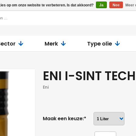
kies op om onze website te verbeteren. Is dat akkoord?
Ja
Nee
Meer 
Sector
Merk
Type olie
ENI I-SINT TEC
Eni
Maak een keuze:*