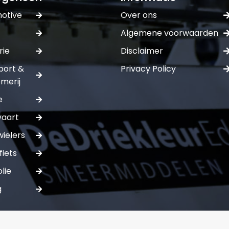
otive
Over ons
Algemene voorwaarden
rie
Disclaimer
port &
Privacy Policy
merij
e
vaart
ielers
fiets
lie
g