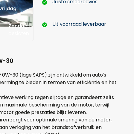
Juiste smeeradvies
rijdag:
Uit voorraad leverbaar
Zondag:
gesloten
0W-30
 P 0W-30 (lage SAPS) zijn ontwikkeld om auto's
ming te bieden in termen van efficiëntie en het
Hoeveel liter*:
tieve werking tegen slijtage en garandeert zelfs
n maximale bescherming van de motor, terwijl
otor goede prestaties blijft leveren.
uren zorgt voor optimale smering van de motor,
Aantal
t aan verlaging van het brandstofverbruik en