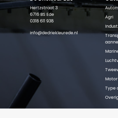
Hertzstraat 3
Autom
6716 BS Ede
Agri
0318 611 938
Indust
info@dedriekleurede.nl
Trans
aanne
Marin
Lucht
Tweew
Motor
Type o
Overi