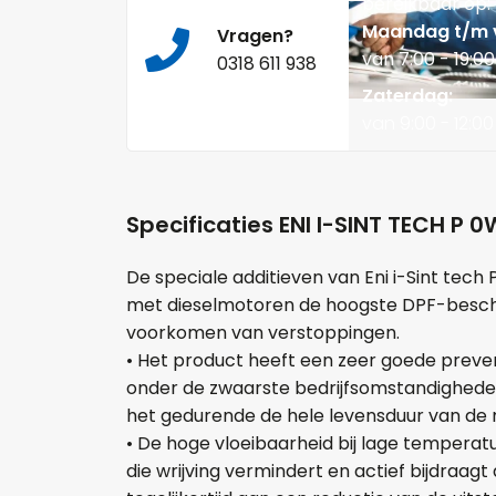
bereikbaar op:
Maandag t/m v
Vragen?
van 7:00 - 19:00
0318 611 938
Zaterdag:
van 9:00 - 12:00
Specificaties ENI I-SINT TECH P 
De speciale additieven van Eni i-Sint tech
met dieselmotoren de hoogste DPF-bescher
voorkomen van verstoppingen.
• Het product heeft een zeer goede preven
onder de zwaarste bedrijfsomstandighede
het gedurende de hele levensduur van de m
• De hoge vloeibaarheid bij lage temperat
die wrijving vermindert en actief bijdraag