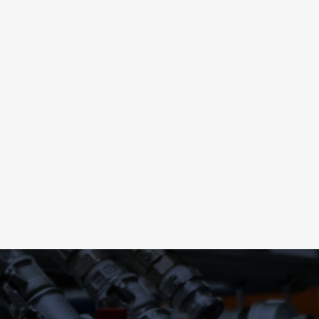
mer:
ferte