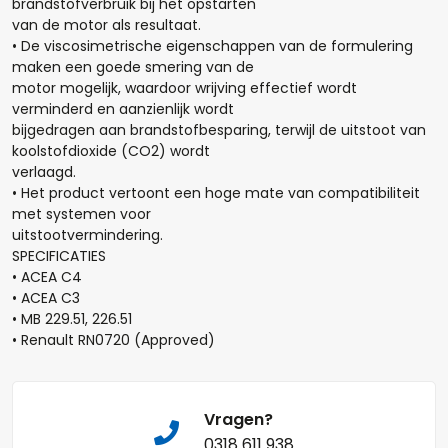
brandstofverbruik bij het opstarten
+
-
van de motor als resultaat.
• De viscosimetrische eigenschappen van de formulering
Opmerkingen:
maken een goede smering van de
motor mogelijk, waardoor wrijving effectief wordt
verminderd en aanzienlijk wordt
bijgedragen aan brandstofbesparing, terwijl de uitstoot van
koolstofdioxide (CO2) wordt
verlaagd.
• Het product vertoont een hoge mate van compatibiliteit
Naam*
met systemen voor
uitstootvermindering.
SPECIFICATIES
• ACEA C4
• ACEA C3
Telefoonnummer:
• MB 229.51, 226.51
• Renault RN0720 (Approved)
E-mail:*
Vragen?
0318 611 938