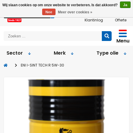
Wij slaan cookies op om onze website te verbeteren. Is dat akkoord?
Ja
Nee
Meer over cookies »
Klantinlog
Offerte
Menu
Sector
Merk
Type olie
ENI I-SINT TECH R 5W-30