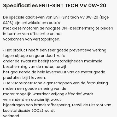
Specificaties ENI I-SINT TECH VV 0W-20
De speciale additieven van Eni i-Sint tech VV 0W-20 (lage
SAPS) zijn ontwikkeld om auto's
met dieselmotoren de hoogste DPF-bescherming te bieden
in termen van efficiëntie en het
voorkomen van verstoppingen.
• Het product heeft een zeer goede preventieve werking
tegen slijtage en garandeert zelfs
Hoeveel liter*:
onder de zwaarste bedrijfsomstandigheden maximale
bescherming van de motor, terwijl
het gedurende de hele levensduur van de motor goede
prestaties blijft leveren.
Aantal
• De viscosimetrische eigenschappen van de formulering
maken een goede smering van de
motor mogelijk, waardoor wrijving effectief wordt
+
-
verminderd en aanzienlijk wordt
bijgedragen aan brandstofbesparing, terwijl de uitstoot van
Opmerkingen:
koolstofdioxide (CO2) wordt
verlaagd.