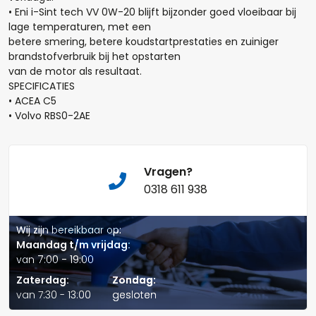
• Eni i-Sint tech VV 0W-20 blijft bijzonder goed vloeibaar bij
lage temperaturen, met een
betere smering, betere koudstartprestaties en zuiniger
brandstofverbruik bij het opstarten
van de motor als resultaat.
Naam*
SPECIFICATIES
• ACEA C5
• Volvo RBS0-2AE
Telefoonnummer:
Vragen?
0318 611 938
E-mail:*
Wij zijn bereikbaar op:
Maandag t/m vrijdag:
van 7:00 - 19:00
Zaterdag:
Zondag:
van 7:30 - 13:00
gesloten