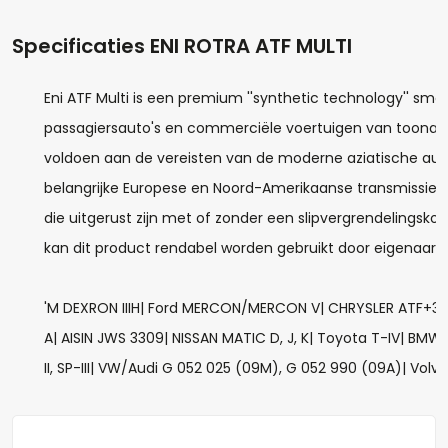
Specificaties ENI ROTRA ATF MULTI
Eni ATF Multi is een premium ''synthetic technology'' sm
Hoeveel liter*:
passagiersauto's en commerciële voertuigen van toonaan
voldoen aan de vereisten van de moderne aziatische auto
belangrijke Europese en Noord-Amerikaanse transmissiepro
Aantal
die uitgerust zijn met of zonder een slipvergrendelingskop
+
-
kan dit product rendabel worden gebruikt door eigenaa
Opmerkingen:
'M DEXRON IIIH| Ford MERCON/MERCON V| CHRYSLER ATF+3/+4
A| AISIN JWS 3309| NISSAN MATIC D, J, K| Toyota T-IV| BMW 
II, SP-III| VW/Audi G 052 025 (09M), G 052 990 (09A)| Vol
Naam*