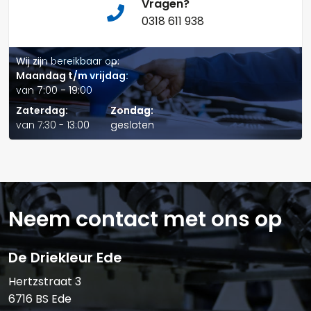
Vragen?
0318 611 938
Wij zijn bereikbaar op:
Telefoonnummer:
Maandag t/m vrijdag:
van 7:00 - 19:00
Zaterdag:
Zondag:
van 7:30 - 13:00
gesloten
E-mail:*
Neem contact met ons op
Verstuur offerte
De Driekleur Ede
Hertzstraat 3
6716 BS Ede