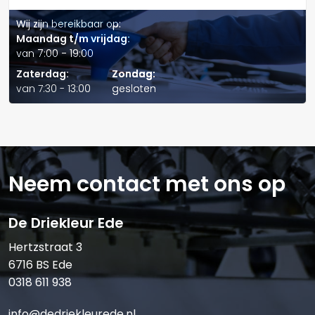
Wij zijn bereikbaar op:
Maandag t/m vrijdag:
Telefoonnummer:
van 7:00 - 19:00
Zaterdag:
Zondag:
van 7:30 - 13:00
gesloten
E-mail:*
Neem contact met ons op
De Driekleur Ede
Verstuur offerte
Hertzstraat 3
6716 BS Ede
0318 611 938
info@dedriekleurede.nl