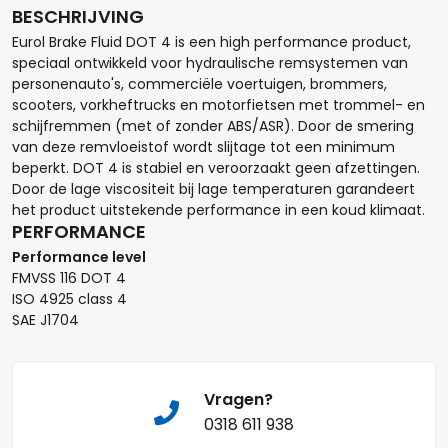
BESCHRIJVING
Eurol Brake Fluid DOT 4 is een high performance product,
speciaal ontwikkeld voor hydraulische remsystemen van
Hoeveel liter*:
personenauto's, commerciële voertuigen, brommers,
scooters, vorkheftrucks en motorfietsen met trommel- en
schijfremmen (met of zonder ABS/ASR). Door de smering
van deze remvloeistof wordt slijtage tot een minimum
beperkt. DOT 4 is stabiel en veroorzaakt geen afzettingen.
Aantal
Door de lage viscositeit bij lage temperaturen garandeert
het product uitstekende performance in een koud klimaat.
+
-
PERFORMANCE
Performance level
Opmerkingen:
FMVSS 116 DOT 4
ISO 4925 class 4
SAE J1704
Vragen?
Naam*
0318 611 938