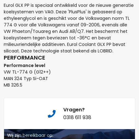
Eurol GLX PP is speciaal ontwikkeld voor de nieuwe generatie
koelsystemen van VAG. Deze 'PlusPlus' is gebaseerd op
Hoeveel liter*:
ethyleenglycol en is geschikt voor de Volkswagen norm TL
774 G voor alle Volkswagens vanaf 09-2006, evenals alle
VW Phaeton/Touareg en Audi A8/Q7. Het beschermt het
koelsysteem tegen bevriezen tot -36°C en bevat
milieuvriendelijke additieven. Eurol Coolant GLX PP bevat
Aantal
silicaat. Deze technologie staat bekend als LOBRID.
PERFORMANCE
+
-
Performance level
VW TL-774 G (G12++)
Opmerkingen:
MAN 324 Typ Si-OAT
MB 326.5
Vragen?
0318 611 938
Naam*
Wij zijn bereikbaar op: