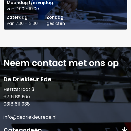
Maandag t/m vrijdag:
van 7:00 - 19:00
Telefoonnummer:
Zaterdag:
Zondag:
van 7:30 - 13:00
gesloten
E-mail:*
Neem contact met ons op
De Driekleur Ede
Verstuur offerte
Hertzstraat 3
6716 BS Ede
0318 611 938
info@dedriekleurede.nl
Categorieën