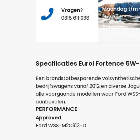
bereikbaar op:
Maandag t/m v
Vragen?
van 7:00 - 19:00
0318 611 938
Zaterdag:
van 9:00 - 12:00
Specificaties Eurol Fortence 5W
Een brandstofbesparende volsynthetische 
bedrijfswagens vanaf 2012 en diverse Jagua
alle voorgaande modellen waar Ford WSS-M
aanbevolen.
PERFORMANCE
Approved
Ford WSS-M2C913-D