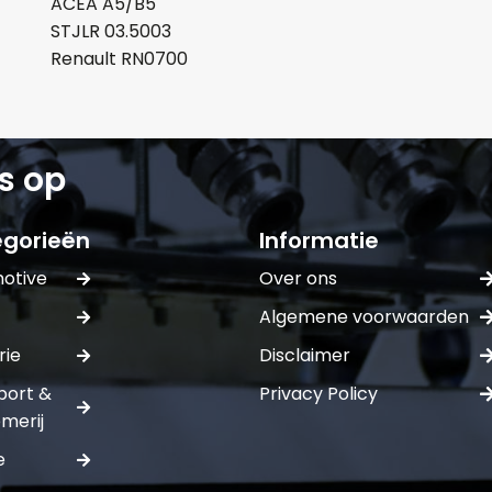
ACEA A5/B5
STJLR 03.5003
Renault RN0700
Naam*
Telefoonnum
s op
E-mail:*
gorieën
Informatie
Verstuur of
otive
Over ons
Algemene voorwaarden
rie
Disclaimer
port &
Privacy Policy
merij
e