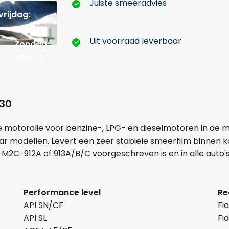
Juiste smeeradvies
rijdag:
Uit voorraad leverbaar
Zondag:
gesloten
Hoeveel liter*:
-30
motorolie voor benzine-, LPG- en dieselmotoren in de m
r modellen. Levert een zeer stabiele smeerfilm binnen kor
Aantal
2C-912A of 913A/B/C voorgeschreven is en in alle auto'
+
-
Performance level
Re
Opmerkingen:
API SN/CF
Fi
API SL
Fi