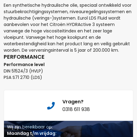
Een synthetische hydraulische olie, speciaal ontwikkeld voor
stuurbekrachtigingssystemen, niveauregelingssystemen en
Hoeveel liter*:
hydraulische (verings-)systemen. Eurol LDS Fluid wordt
aanbevolen voor het Citroën HYDRActive 3 systeem
vanwege de hoge viscositeitindex en het zeer lage
vloeipunt. Vanwege het hoge kookpunt en de
Aantal
waterbestendigheid kan het product lang en veilig gebruikt
worden. De verversingsinterval is 5 jaar of 200.000 km.
PERFORMANCE
+
-
Performance level
DIN 51524/3 (HVLP)
Opmerkingen:
PSA S71 2710 (LDS)
Vragen?
0318 611 938
Naam*
Wij zijn bereikbaar op:
Maandag t/m vrijdag: