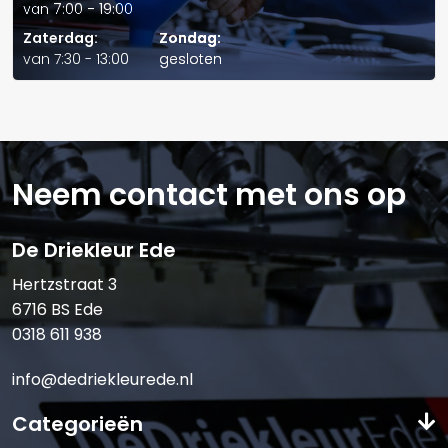
van 7:00 - 19:00
Telefoonnummer:
Zaterdag:
Zondag:
van 7:30 - 13:00
gesloten
E-mail:*
Neem contact met ons op
De Driekleur Ede
Verstuur offerte
Hertzstraat 3
6716 BS Ede
0318 611 938
info@dedriekleurede.nl
Categorieën