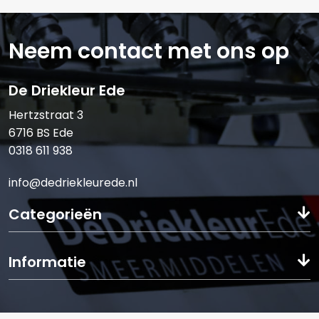
Neem contact met ons op
E-mail:*
De Driekleur Ede
Hertzstraat 3
6716 BS Ede
0318 611 938
Verstuur offerte
info@dedriekleurede.nl
Categorieën
Informatie