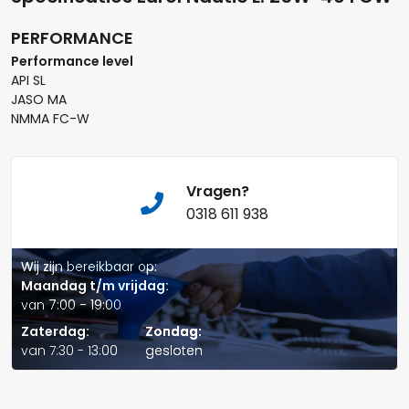
PERFORMANCE
Performance level
Aantal
API SL
JASO MA
+
-
NMMA FC-W
Opmerkingen:
Vragen?
0318 611 938
Wij zijn bereikbaar op:
Maandag t/m vrijdag:
Naam*
van 7:00 - 19:00
Zaterdag:
Zondag:
van 7:30 - 13:00
gesloten
Telefoonnummer: