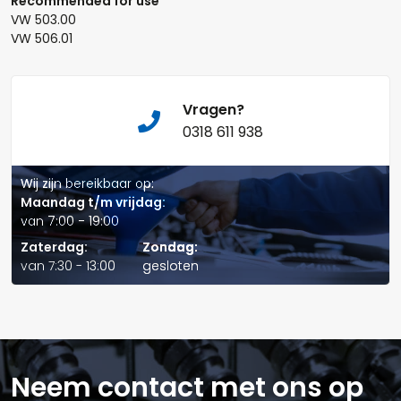
Recommended for use
VW 503.00
VW 506.01
Naam*
Vragen?
0318 611 938
Telefoonnummer:
Wij zijn bereikbaar op:
Maandag t/m vrijdag:
van 7:00 - 19:00
E-mail:*
Zaterdag:
Zondag:
van 7:30 - 13:00
gesloten
Verstuur offerte
Neem contact met ons op