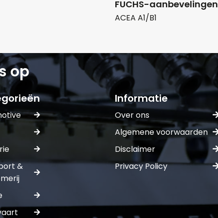
FUCHS-aanbevelingen
ACEA A1/B1
Naam*
Telefoonnum
s op
E-mail:*
gorieën
Informatie
Verstuur of
otive
Over ons
Algemene voorwaarden
rie
Disclaimer
port &
Privacy Policy
merij
e
vaart