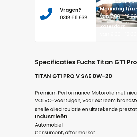
bereikbaar op:
Maandag t/m v
Vragen?
van 7:00 - 19:00
0318 611 938
Zaterdag:
van 9:00 - 12:00
Specificaties Fuchs Titan GT1 Pr
TITAN GT1 PRO V SAE 0W-20
Premium Performance Motorolie met nie
VOLVO-voertuigen, voor extreem brands
snelle oliecirculatie en uitstekende presta
Industrieën
Automobiel
Consument, aftermarket