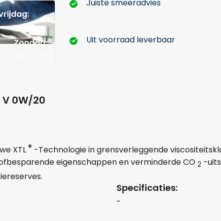
Juiste smeeradvies
rijdag:
Uit voorraad leverbaar
Zondag:
gesloten
Hoeveel liter*:
o V 0W/20
Aantal
®
uwe XTL
-Technologie in grensverleggende viscositeitsk
tofbesparende eigenschappen en verminderde CO
-uit
2
+
-
tiereserves.
Specificaties:
Opmerkingen:
-