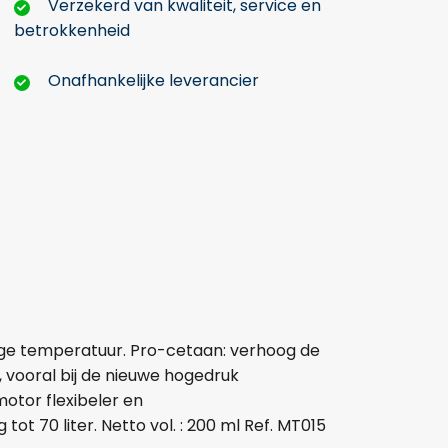
Verzekerd van kwaliteit, service en
betrokkenheid
Onafhankelijke leverancier
lage temperatuur. Pro-cetaan: verhoog de
 vooral bij de nieuwe hogedruk
otor flexibeler en
ot 70 liter. Netto vol. : 200 ml Ref. MT015