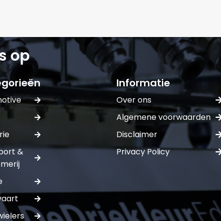
Naam*
Telefoonnum
s op
gorieën
Informatie
E-mail:*
otive
Over ons
Verstuur of
Algemene voorwaarden
rie
Disclaimer
port &
Privacy Policy
merij
e
vaart
ielers