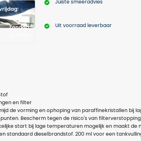
Juiste smeeradvies
rijdag:
Uit voorraad leverbaar
Zondag:
gesloten
Hoeveel liter*:
Aantal
stof
+
-
gen en filter
ijd de vorming en ophoping van paraffinekristallen bij 
Opmerkingen:
punten. Bescherm tegen de risico's van filterverstopping,
lijke start bij lage temperaturen mogelijk en maakt de m
 standaard dieselbrandstof. 200 ml voor een tankvulling t