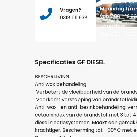
bereikbaar op:
Maandag t/m v
Vragen?
van 7:00 - 19:00
0318 611 938
Zaterdag:
van 9:00 - 12:00
Specificaties GF DIESEL
BESCHRIJVING
Anti wax behandeling
Verbetert de vloeibaarheid van de brand
Voorkomt verstopping van brandstofleidin
Anti-wax- en anti-bezinkbehandeling: verm
cetaanindex van de brandstof met 3 tot 4 
dieselinjectiesystemen. Maakt een gemakke
krachtiger. Bescherming tot - 30° C met een