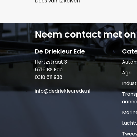
Doos van 12 kolven
Neem contact met on
De Driekleur Ede
Cate
Hertzstraat 3
Autom
6716 BS Ede
Agri
0318 611 938
Indust
info@dedriekleurede.nl
Trans
aanne
Marin
Lucht
Tweew