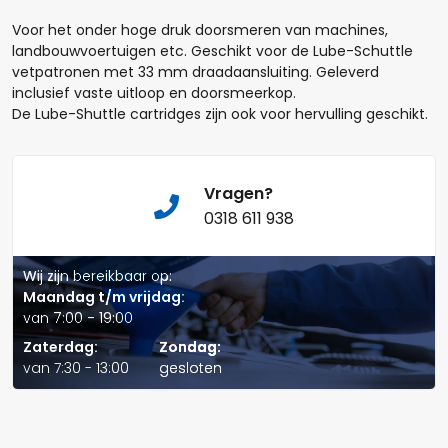
Voor het onder hoge druk doorsmeren van machines,
landbouwvoertuigen etc. Geschikt voor de Lube-Schuttle
Aantal
vetpatronen met 33 mm draadaansluiting. Geleverd
inclusief vaste uitloop en doorsmeerkop.
De Lube-Shuttle cartridges zijn ook voor hervulling geschikt.
+
-
Opmerkingen:
Vragen?
0318 611 938
Wij zijn bereikbaar op:
Maandag t/m vrijdag:
Naam*
van 7:00 - 19:00
Zaterdag:
Zondag:
van 7:30 - 13:00
gesloten
Telefoonnummer: