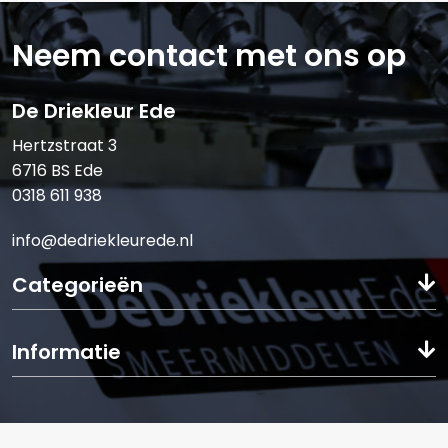
Neem contact met ons op
E-mail:*
De Driekleur Ede
Hertzstraat 3
6716 BS Ede
0318 611 938
Verstuur offerte
info@dedriekleurede.nl
Categorieën
Informatie