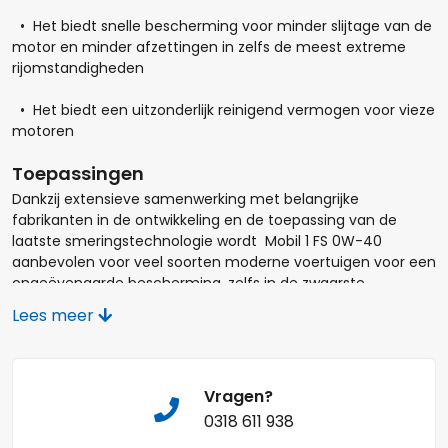
• Het biedt snelle bescherming voor minder slijtage van de
Opmerkingen:
motor en minder afzettingen in zelfs de meest extreme
rijomstandigheden
• Het biedt een uitzonderlijk reinigend vermogen voor vieze
motoren
Toepassingen
Naam*
Dankzij extensieve samenwerking met belangrijke
fabrikanten in de ontwikkeling en de toepassing van de
laatste smeringstechnologie wordt Mobil 1 FS 0W-40
aanbevolen voor veel soorten moderne voertuigen voor een
ongeëvenaarde bescherming, zelfs in de zwaarste
Telefoonnummer:
rijomstandigheden.
Lees meer
• Motoren met de laatste technologieën, waaronder
turbo-chargers, direct injection, diesel (zonder DPF) en
hybride auto’s
E-mail:*
Vragen?
0318 611 938
• Uitstekend presterende motoren