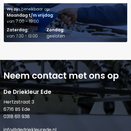
• Meeste bedrijfsomstandigheden, van mild tot extreem
Wij zijn bereikbaar op:
Maandag t/m vrijdag:
Raadpleeg altijd de eigenaarshandleiding om de aanbevolen
van 7:00 - 19:00
viscositeitsklasse en specificaties van uw specifieke
Verstuur offerte
Zaterdag:
Zondag:
voertuig te checken.
van 7:30 - 13:00
gesloten
Specificaties en goedkeuringen
Dit product heeft de volgende goedkeuringen:
MB-blad 229.3
MB-blad 229.5
Neem contact met ons op
Porsche A40
De Driekleur Ede
VW 502 00
VW 505 00
Hertzstraat 3
6716 BS Ede
Nissan Genuine Performances
0318 611 938
AVTOVAZ (LADA auto‘s)
info@dedriekleurede.nl