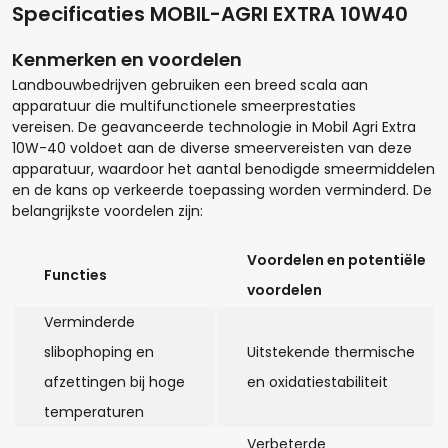
Specificaties MOBIL-AGRI EXTRA 10W40
Kenmerken en voordelen
Landbouwbedrijven gebruiken een breed scala aan
apparatuur die multifunctionele smeerprestaties
vereisen. De geavanceerde technologie in Mobil Agri Extra
10W-40 voldoet aan de diverse smeervereisten van deze
apparatuur, waardoor het aantal benodigde smeermiddelen
en de kans op verkeerde toepassing worden verminderd. De
belangrijkste voordelen zijn:
Voordelen en potentiële
Functies
Hoeveel liter*:
voordelen
Verminderde
slibophoping en
Uitstekende thermische
Aantal
afzettingen bij hoge
en oxidatiestabiliteit
temperaturen
+
-
Verbeterde