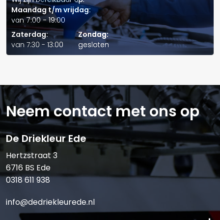
Effectieve wrijvings- en
verbeterde prestaties van
Maandag t/m vrijdag:
lastdragende
de aandrijflijn en
van 7:00 - 19:00
eigenschappen
eliminatie van geratel bij
Zaterdag:
Zondag:
Verstuur offerte
van 7:30 - 13:00
gesloten
natte remmen
Gemakkelijker starten van
Uitstekende
de motor, minder slijtage
verpompbaarheid en
in kritieke kleppentrein en
prestaties bij lage
Neem contact met ons op
goede hydraulische
temperaturen
respons
De Driekleur Ede
Compatibiliteit van
Langere levensduur van
componenten
pakking en afdichting
Hertzstraat 3
6716 BS Ede
Vermindert voorraad en
Multifunctioneel
0318 611 938
kans op verkeerde
product
toepassing
info@dedriekleurede.nl