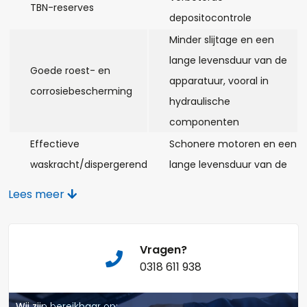
TBN-reserves
depositocontrole
Opmerkingen:
Minder slijtage en een
lange levensduur van de
Goede roest- en
apparatuur, vooral in
corrosiebescherming
hydraulische
Naam*
componenten
Effectieve
Schonere motoren en een
waskracht/dispergerend
lange levensduur van de
vermogen
motor
Telefoonnummer:
Lees meer
Viscositeitsbehoud bij
Minder slijtage van de
hoge temperatuur en
motor, polijsten van de
controle van de
boring en minder
Vragen?
E-mail:*
0318 611 938
vluchtigheid
olieverbruik
Meer vermogen,
Wij zijn bereikbaar op: