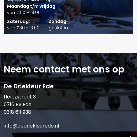
lastdragende
de aandrijflijn en
Maandag t/m vrijdag:
eigenschappen
eliminatie van geratel bij
van 7:00 - 19:00
natte remmen
Zaterdag:
Zondag:
Verstuur offerte
van 7:30 - 13:00
gesloten
Gemakkelijker starten van
Verpompbaarheid en
de motor, minder slijtage
prestaties bij lage
in kritieke kleppentrein en
temperaturen
goede hydraulische
Neem contact met ons op
respons
Compatibiliteit van
Langere levensduur van
De Driekleur Ede
componenten
pakking en afdichting
Vermindert voorraad en
Hertzstraat 3
Multifunctioneel
6716 BS Ede
kans op verkeerde
product
0318 611 938
toepassing
info@dedriekleurede.nl
Toepassingen
• Gemengde diesel- en benzineaangedreven