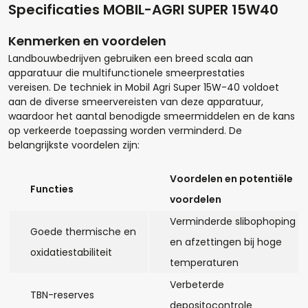
Specificaties MOBIL-AGRI SUPER 15W40
Kenmerken en voordelen
Landbouwbedrijven gebruiken een breed scala aan
apparatuur die multifunctionele smeerprestaties
vereisen. De techniek in Mobil Agri Super 15W-40 voldoet
aan de diverse smeervereisten van deze apparatuur,
waardoor het aantal benodigde smeermiddelen en de kans
op verkeerde toepassing worden verminderd. De
belangrijkste voordelen zijn:
Voordelen en potentiële
Functies
Hoeveel liter*:
voordelen
Verminderde slibophoping
Goede thermische en
en afzettingen bij hoge
oxidatiestabiliteit
Aantal
temperaturen
Verbeterde
+
-
TBN-reserves
depositocontrole