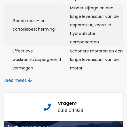
Opmerkingen:
Minder slijtage en een
lange levensduur van de
Goede roest- en
apparatuur, vooral in
corrosiebescherming
hydraulische
componenten
Naam*
Effectieve
Schonere motoren en een
waskracht/dispergerend
lange levensduur van de
vermogen
motor
Viscositeitsbehoud bij
Minder slijtage van de
Telefoonnummer:
Lees meer
hoge temperatuur en
motor, polijsten van de
controle van de
boring en minder
vluchtigheid
olieverbruik
Vragen?
E-mail:*
0318 611 938
Meer vermogen,
Unieke wrijvings- en
verbeterde prestaties van
Wij zijn bereikbaar op: