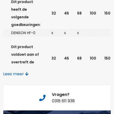
Dit product
Opmerkingen:
heeft de
32
46
68
100
150
volgende
goedkeuringen:
DENISON HF-0
x
x
x
Naam*
Dit product
voldoet aan of
32
46
68
100
150
overtreft de
vereisten van:
Telefoonnummer:
Lees meer
DIN 51524-2:2006-
x
x
x
x
09
ISO L-HM (ISO
Vragen?
E-mail:*
x
x
x
x
x
0318 611 938
11158:1997)