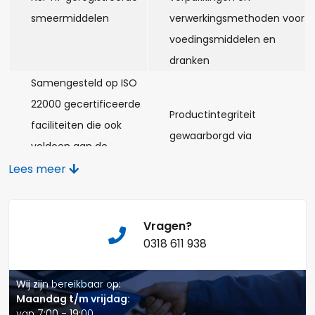
Opmerkingen:
smeermiddelen
verwerkingsmethoden voor
voedingsmiddelen en
dranken
Samengesteld op ISO
22000 gecertificeerde
Naam*
Productintegriteit
faciliteiten die ook
gewaarborgd via
voldoen aan de
onafhankelijke verificatie.
vereisten van ISO
Lees meer
Telefoonnummer:
21469
Behoudt viscositeit en
Vragen?
filmdikte bij hoge
0318 611 938
E-mail:*
temperaturen, wat
bijdraagt tot de
Wij zijn bereikbaar op:
bescherming van de
Maandag t/m vrijdag:
van 7:00 - 19:00