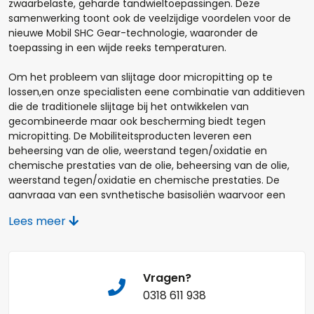
zwaarbelaste, geharde tandwieltoepassingen. Deze
samenwerking toont ook de veelzijdige voordelen voor de
Opmerkingen:
nieuwe Mobil SHC Gear-technologie, waaronder de
toepassing in een wijde reeks temperaturen.
Om het probleem van slijtage door micropitting op te
lossen,en onze specialisten eene combinatie van additieven
die de traditionele slijtage bij het ontwikkelen van
gecombineerde maar ook bescherming biedt tegen
Naam*
micropitting. De Mobiliteitsproducten leveren een
beheersing van de olie, weerstand tegen/oxidatie en
chemische prestaties van de olie, beheersing van de olie,
weerstand tegen/oxidatie en chemische prestaties. De
aanvraag van een synthetische basisoliën waarvoor een
Telefoonnummer:
aanvraag is aangevraagd, kan ook in een soepelheid bij lage
Lees meer
temperaturen die ongeëvenaard is door minerale
tandwielolie en een belangrijke voorkeur voor externe
toepassingen in lage omgevingstemperatuur. De Mobil SHC
Gear Serie smeermiddelen bieden de volgende voordelen:
E-mail:*
Vragen?
0318 611 938
Eigenschappen:
voordelen en voordelen