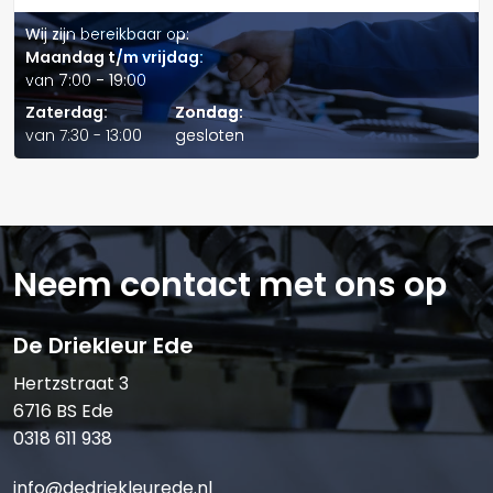
Bevordert verlengde
Wij zijn bereikbaar op:
levensduur van
Maandag t/m vrijdag:
van 7:00 - 19:00
tandwielkasten en lagers in
Verstuur offerte
Zaterdag:
Zondag:
gesloten tandwielkasten die
weerstand tegen
van 7:30 - 13:00
gesloten
onder extreme
slijtage door
omstandigheden qua
micropitting
belasting, snelheid en
weerstand tegen
temperatuur
weerstand tegen
Neem contact met ons op
Bevordert minder
slijtage door
plotselinge uitval en minder
De Driekleur Ede
onderhoud - vooral
essentiële voor moeilijk
Hertzstraat 3
6716 BS Ede
bereikbare tandwielkasten.
0318 611 938
Bevordert verlengde
levensduur van de olie en
info@dedriekleurede.nl