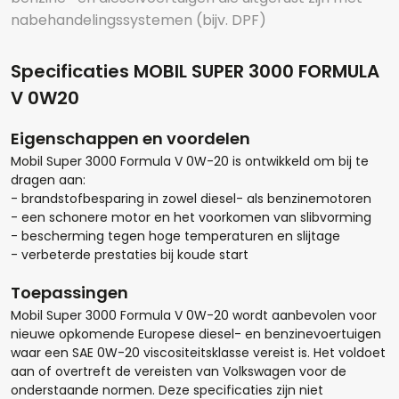
nabehandelingssystemen (bijv. DPF)
Specificaties MOBIL SUPER 3000 FORMULA
V 0W20
Eigenschappen en voordelen
Mobil Super 3000 Formula V 0W-20 is ontwikkeld om bij te
dragen aan:
- brandstofbesparing in zowel diesel- als benzinemotoren
- een schonere motor en het voorkomen van slibvorming
- bescherming tegen hoge temperaturen en slijtage
- verbeterde prestaties bij koude start
Hoeveel liter*:
Toepassingen
Mobil Super 3000 Formula V 0W-20 wordt aanbevolen voor
nieuwe opkomende Europese diesel- en benzinevoertuigen
waar een SAE 0W-20 viscositeitsklasse vereist is. Het voldoet
Aantal
aan of overtreft de vereisten van Volkswagen voor de
onderstaande normen. Deze specificaties zijn niet