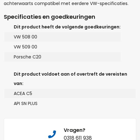
+
-
achterwaarts compatibel met eerdere VW-specificaties.
Specificaties en goedkeuringen
Opmerkingen:
Dit product heeft de volgende goedkeuringen:
VW 508 00
VW 509 00
Porsche C20
Naam*
Dit product voldoet aan of overtreft de vereisten
van:
ACEA C5
Telefoonnummer:
API SN PLUS
E-mail:*
Vragen?
0318 611 938