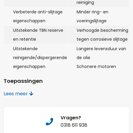
reiniging
Verbeterde anti-slijtage
Minder ring- en
Opmerkingen:
eigenschappen
voeringslijtage
Uitstekende TBN reserve
Verhoogde bescherming
en retentie
tegen corrosieve slijtage
Uitstekende
Langere levensduur van
Naam*
reinigende/dispergerende
de olie
eigenschappen
Schonere motoren
Toepassingen
Telefoonnummer:
De Mobilgard 12-serie dieselmotoroliën zijn bedoeld voor
Lees meer
gebruik als cilinder- en lagersmeermiddelen in scheeps- en
industriële dieselmotoren die werken op
destillaatbrandstoffen of lichte brandstofmengsels. Ze zijn
bijzonder effectief in hogesnelheidsmotoren in
E-mail:*
Vragen?
vissersvloten; in nieuwe, zware servicemotoren; en in vele
0318 611 938
soorten middelsnellopende motoren. Ze kunnen worden
gebruikt als cartersmeermiddelen in grote dieselmotoren