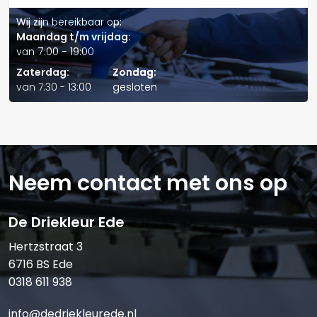
van het kruiskoptype die op brandstoffen met een hoog
Wij zijn bereikbaar op:
zwavelgehalte werken.
Maandag t/m vrijdag:
van 7:00 - 19:00
Verstuur offerte
Zaterdag:
Zondag:
van 7:30 - 13:00
gesloten
Neem contact met ons op
De Driekleur Ede
Hertzstraat 3
6716 BS Ede
0318 611 938
info@dedriekleurede.nl