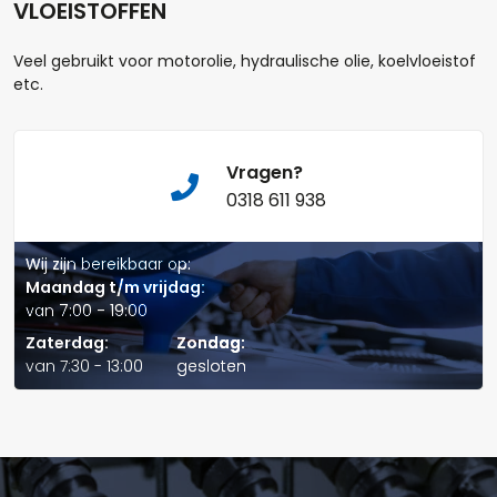
VLOEISTOFFEN
Aantal
Veel gebruikt voor motorolie, hydraulische olie, koelvloeistof
etc.
+
-
Opmerkingen:
Vragen?
0318 611 938
Wij zijn bereikbaar op:
Maandag t/m vrijdag:
van 7:00 - 19:00
Naam*
Zaterdag:
Zondag:
van 7:30 - 13:00
gesloten
Telefoonnummer: