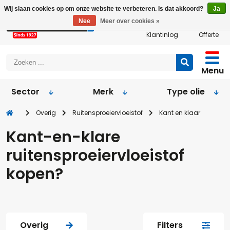
Wij slaan cookies op om onze website te verbeteren. Is dat akkoord?
Ja
Nee
Meer over cookies »
Klantinlog
Offerte
Menu
Sector
Merk
Type olie
Overig
Ruitensproeiervloeistof
Kant en klaar
Kant-en-klare
ruitensproeiervloeistof
kopen?
Overig
Filters