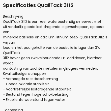
Specificaties QualiTack 3112
Beschrijving
QualiTack 3112 is een zeer waterbestendig smeervet met
uitzonderlijk goede last dragende eigenschappen, op basis
van
minerale basisolie en calcium-lithium zeep. QualiTack 3112 is
vrij van
lood en het pca gehalte van de basisolie is lager dan 3%.
QualiTack
3112 bevat geen zwavelhoudende EP-additieven, hierdoor
wordt
aantasting van zachte metalen in glijlagers vermeden.
Kwaliteitseigenschappen
Hoeveel liter*:
- Verhoogde roestbescherming
- Goede oxidatie stabiliteit
- Voortreffelijke lastdragende stabiliteit
- Bestand tegen hoge schokbelasting
Aantal
- Excellente weerstand tegen water
Toepassing