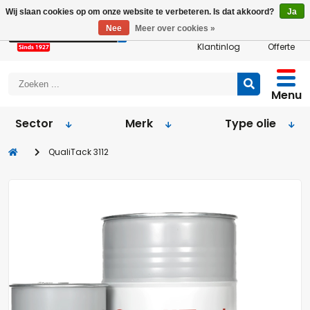
Wij slaan cookies op om onze website te verbeteren. Is dat akkoord?
Ja
Nee
Meer over cookies »
Klantinlog
Offerte
Menu
Sector
Merk
Type olie
QualiTack 3112