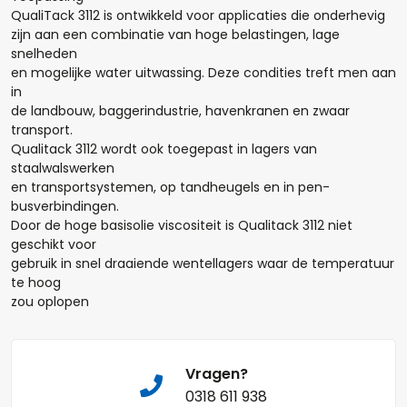
+
-
QualiTack 3112 is ontwikkeld voor applicaties die onderhevig
zijn aan een combinatie van hoge belastingen, lage
Opmerkingen:
snelheden
en mogelijke water uitwassing. Deze condities treft men aan
in
de landbouw, baggerindustrie, havenkranen en zwaar
transport.
Qualitack 3112 wordt ook toegepast in lagers van
staalwalswerken
Naam*
en transportsystemen, op tandheugels en in pen-
busverbindingen.
Door de hoge basisolie viscositeit is Qualitack 3112 niet
geschikt voor
gebruik in snel draaiende wentellagers waar de temperatuur
Telefoonnummer:
te hoog
zou oplopen
E-mail:*
Vragen?
0318 611 938