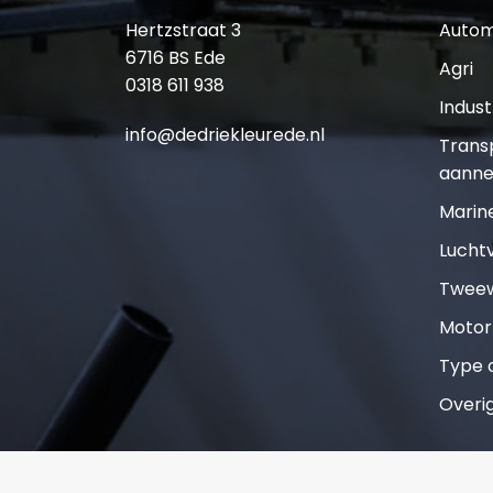
Hertzstraat 3
Autom
6716 BS Ede
Agri
0318 611 938
Indust
info@dedriekleurede.nl
Trans
aanne
Marin
Lucht
Tweew
Motor
Type o
Overi