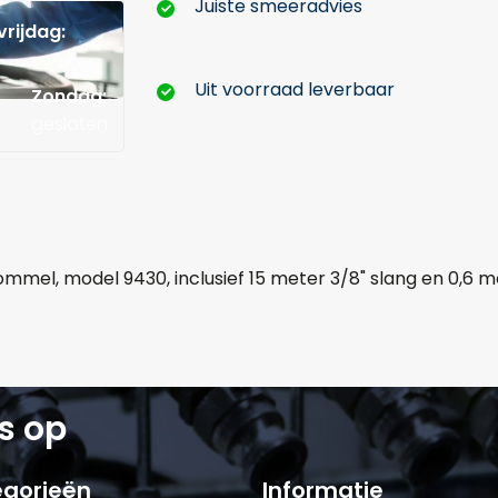
Juiste smeeradvies
rijdag:
Uit voorraad leverbaar
Zondag:
Hoeveel liter*:
gesloten
Aantal
+
-
mel, model 9430, inclusief 15 meter 3/8" slang en 0,6 m
Opmerkingen:
s op
Naam*
Telefoonnum
gorieën
Informatie