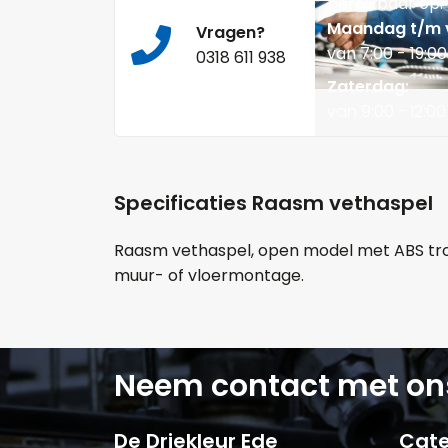
bereikbaar op:
Maandag t/m v
Vragen?
van 7:00 - 19:00
0318 611 938
Zaterdag:
van 9:00 - 12:00
Specificaties Raasm vethaspel
Raasm vethaspel, open model met ABS trom
muur- of vloermontage.
Neem contact met on
De Driekleur Ede
Cate