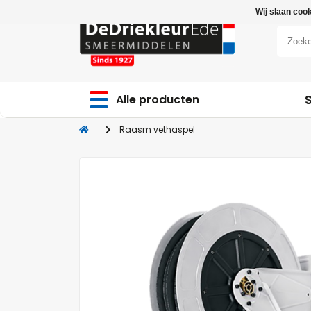
Wij slaan coo
Alle producten
Raasm vethaspel