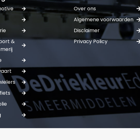
otive
Over ons
Algemene voorwaarden
E-mail:*
rie
Disclaimer
Verstuur of
port &
Privacy Policy
merij
e
vaart
ielers
fiets
lie
g