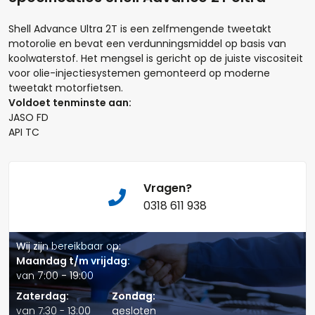
Hoeveel liter*:
Shell Advance Ultra 2T is een zelfmengende tweetakt
motorolie en bevat een verdunningsmiddel op basis van
koolwaterstof. Het mengsel is gericht op de juiste viscositeit
voor olie-injectiesystemen gemonteerd op moderne
Aantal
tweetakt motorfietsen.
Voldoet tenminste aan:
+
-
JASO FD
API TC
Opmerkingen:
Vragen?
0318 611 938
Naam*
Wij zijn bereikbaar op:
Maandag t/m vrijdag:
van 7:00 - 19:00
Zaterdag:
Zondag:
van 7:30 - 13:00
gesloten