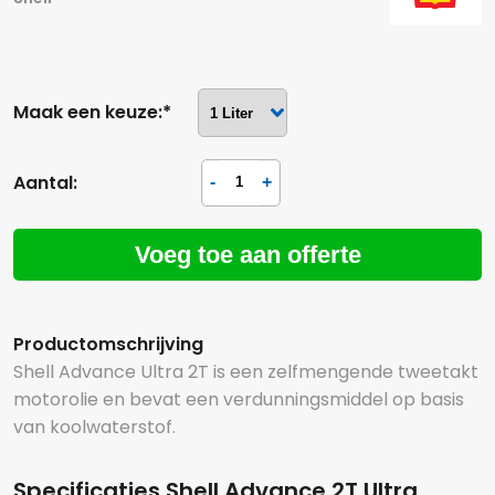
Maak een keuze:*
Aantal:
Voeg toe aan offerte
Productomschrijving
Shell Advance Ultra 2T is een zelfmengende tweetakt
motorolie en bevat een verdunningsmiddel op basis
van koolwaterstof.
Specificaties Shell Advance 2T Ultra