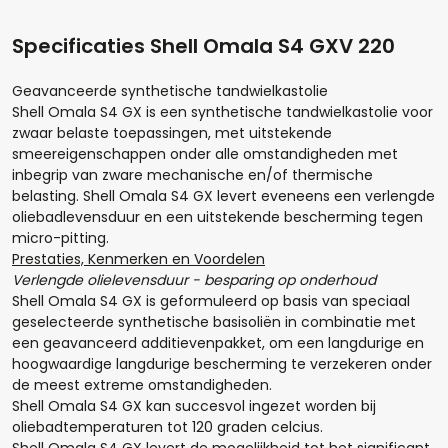
Specificaties Shell Omala S4 GXV 220
Geavanceerde synthetische tandwielkastolie
Shell Omala S4 GX is een synthetische tandwielkastolie voor
zwaar belaste toepassingen, met uitstekende
smeereigenschappen onder alle omstandigheden met
inbegrip van zware mechanische en/of thermische
belasting. Shell Omala S4 GX levert eveneens een verlengde
oliebadlevensduur en een uitstekende bescherming tegen
micro-pitting.
Prestaties, Kenmerken en Voordelen
Verlengde olielevensduur - besparing op onderhoud
Hoeveel liter*:
Shell Omala S4 GX is geformuleerd op basis van speciaal
geselecteerde synthetische basisoliën in combinatie met
een geavanceerd additievenpakket, om een langdurige en
hoogwaardige langdurige bescherming te verzekeren onder
de meest extreme omstandigheden.
Aantal
Shell Omala S4 GX kan succesvol ingezet worden bij
oliebadtemperaturen tot 120 graden celcius.
+
-