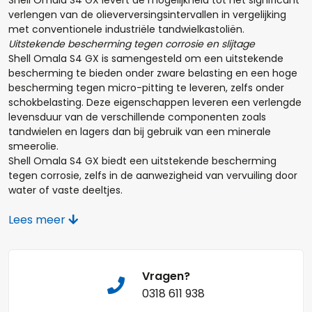
Shell Omala S4 GX levert de mogelijkheid tot het significant
verlengen van de olieverversingsintervallen in vergelijking
met conventionele industriële tandwielkastoliën.
Opmerkingen:
Uitstekende bescherming tegen corrosie en slijtage
Shell Omala S4 GX is samengesteld om een uitstekende
bescherming te bieden onder zware belasting en een hoge
bescherming tegen micro-pitting te leveren, zelfs onder
schokbelasting. Deze eigenschappen leveren een verlengde
levensduur van de verschillende componenten zoals
Naam*
tandwielen en lagers dan bij gebruik van een minerale
smeerolie.
Shell Omala S4 GX biedt een uitstekende bescherming
tegen corrosie, zelfs in de aanwezigheid van vervuiling door
water of vaste deeltjes.
Telefoonnummer:
Behoud van systeemefficiëntie
Lees meer
Shell Omala S4 GX helpt om de systeemefficiëntie te
verhogen door een aangepaste viscositeit bij lage
temperatuur(opstart) en het behouden van een betere en
sterkere oliesmeerfilm bij bedrijfstemperatuur. Dit wordt oa
E-mail:*
Vragen?
verwezenlijkt door de lagere wrijvingsweerstand van de
opgebouwde oliefilm.
0318 611 938
Toepassingen