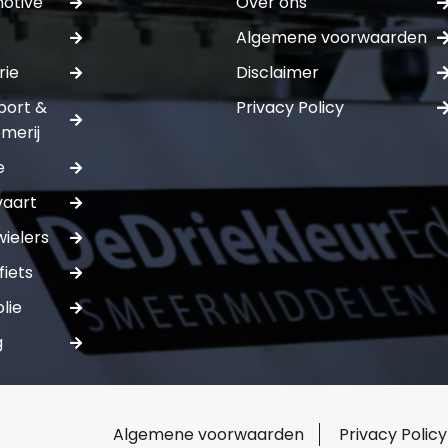
otive
Over ons
Algemene voorwaarden
E-mail:*
rie
Disclaimer
port &
Privacy Policy
Verstuur of
merij
e
vaart
ielers
fiets
lie
g
Algemene voorwaarden
Privacy Policy