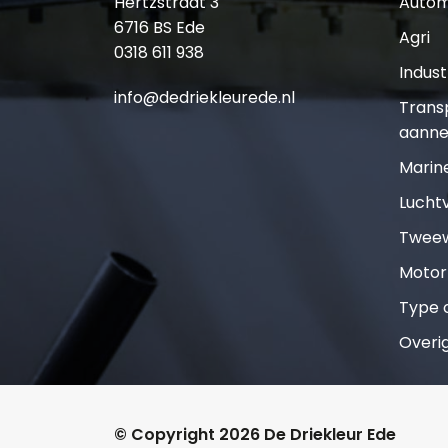
Hertzstraat 3
Autom
6716 BS Ede
Agri
0318 611 938
Indust
info@dedriekleurede.nl
Trans
aanne
Marin
Lucht
Tweew
Motor
Type o
Overi
© Copyright 2026 De Driekleur Ede