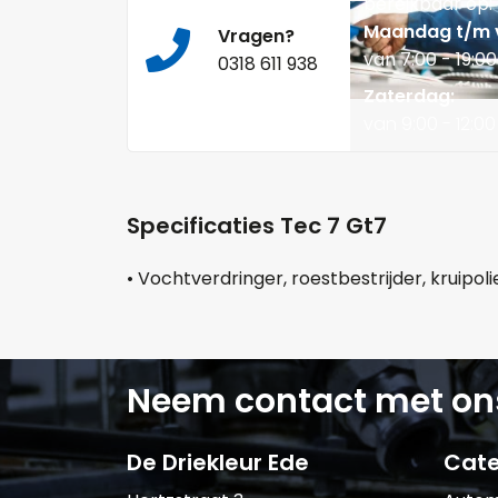
bereikbaar op:
Maandag t/m v
Vragen?
van 7:00 - 19:00
0318 611 938
Zaterdag:
van 9:00 - 12:00
Specificaties Tec 7 Gt7
• Vochtverdringer, roestbestrijder, kruipo
Neem contact met on
De Driekleur Ede
Cate