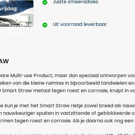
Juiste smeeradvies
rijdag:
Uit voorraad leverbaar
Zondag:
gesloten
RAW
are Multi-use Product, maar dan speciaal ontworpen vo
eiken van die kleine ruimtes in bijvoorbeeld tandwielen 
Smart Straw metaal tegen roest en corrosie, kruipt in va
kun je met het Smart Straw rietje zowel breed als nauwk
Hoeveel liter*:
nauwkeuriger spuiten in vastzittende of geblokkeerde ond
men tegen roest en corrosie. Als je daarna ook nog een