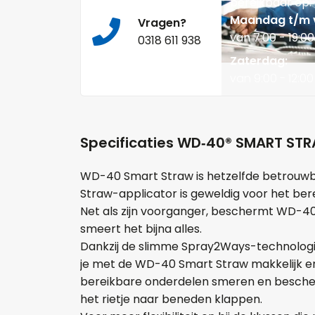
bereikbaar op:
Maandag t/m v
Vragen?
van 7:00 - 19:00
0318 611 938
Zaterdag:
van 9:00 - 12:00
Specificaties WD‑40® SMART ST
WD-40 Smart Straw is hetzelfde betrouwb
Straw-applicator is geweldig voor het ber
Net als zijn voorganger, beschermt WD-40 
smeert het bijna alles.
Dankzij de slimme Spray2Ways-technologie 
je met de WD-40 Smart Straw makkelijk en 
bereikbare onderdelen smeren en bescher
het rietje naar beneden klappen.