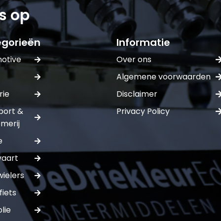
s op
gorieën
Informatie
otive
Over ons
Algemene voorwaarden
rie
Disclaimer
port &
Privacy Policy
merij
e
vaart
ielers
fiets
lie