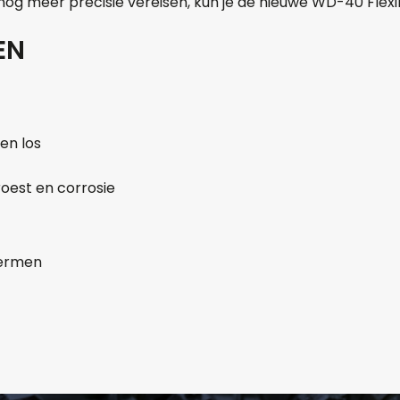
ie nog meer precisie vereisen, kun je de nieuwe WD-40 Flex
Aantal
EN
+
-
Opmerkingen:
en los
oest en corrosie
Naam*
Telefoonnum
hermen
E-mail:*
Verstuur of