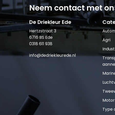
Neem contact met on
De Driekleur Ede
Cate
Hertzstraat 3
Autom
6716 BS Ede
Agri
0318 611 938
Indust
info@dedriekleurede.nl
Trans
aanne
Marin
Lucht
Tweew
Motor
Type o