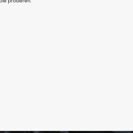
ible proberen.
mer:
ferte