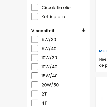
Circulatie olië
Ketting olie
Viscositeit
5W/30
5W/40
MOB
10W/30
Nee
de p
10W/40
15W/40
20W/50
2T
4T