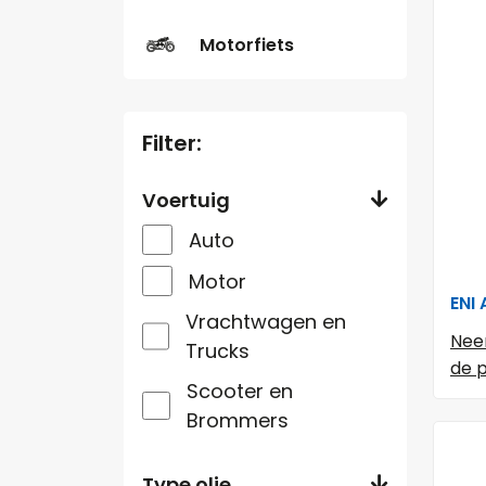
Motorfiets
Filter:
Voertuig
Auto
Motor
ENI
Vrachtwagen en
Nee
Trucks
de p
Scooter en
Brommers
Type olie