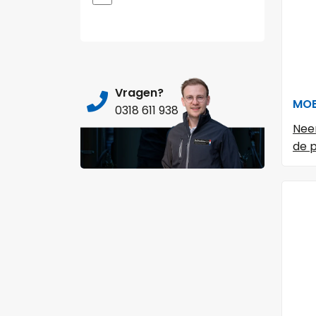
Vragen?
MOB
0318 611 938
Nee
de p