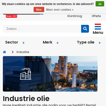
Wij slaan cookies op om onze website te verbeteren. Is dat akkoord?
Ja
Nee
Meer over cookies »
Klantinlog
Offerte
Menu
Sector
Merk
Type olie
Industrie
Industrie olie
Hoge kwaliteit industrie olie nodig voor uw bedrijf? Bestel